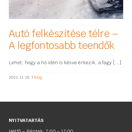
Autó felkészítése télre –
A legfontosabb teendők
Lehet, hogy a hó idén is késve érkezik, a fagy [...]
2021. 11. 15.
|
Blog
NYITVATARTÁS
Hétfő – Péntek: 7:00 – 17:00