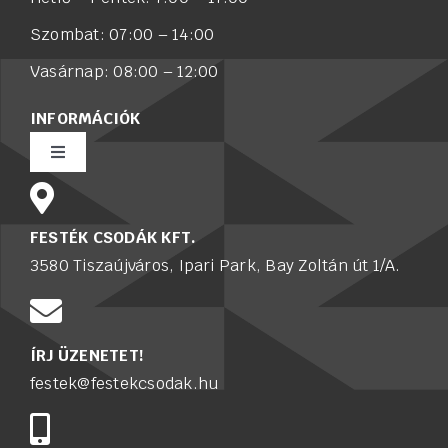
Szombat: 07:00 – 14:00
Vasárnap: 08:00 – 12:00
INFORMÁCIÓK
Toggle
Navigation
Rólunk
FESTÉK CSODÁK KFT.
3580 Tiszaújváros, Ipari Park, Bay Zoltán út 1/A.
Értékesítő munkatársat keresünk
Karrier
ÍRJ ÜZENETET!
festek@festekcsodak.hu
Adatkezelési tájékoztató