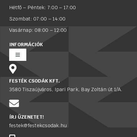
Hétfő – Péntek: 7:00 – 17:00
Szombat: 07:00 – 14:00
Vasárnap: 08:00 – 12:00
INFORMÁCIÓK
Toggle
Navigation
Rólunk
FESTÉK CSODÁK KFT.
3580 Tiszaújváros, Ipari Park, Bay Zoltán út 1/A.
Értékesítő munkatársat keresünk
Karrier
ÍRJ ÜZENETET!
festek@festekcsodak.hu
Adatkezelési tájékoztató