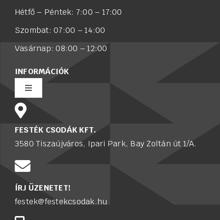
Hétfő – Péntek: 7:00 – 17:00
Szombat: 07:00 – 14:00
Vasárnap: 08:00 – 12:00
INFORMÁCIÓK
Toggle
Navigation
Rólunk
FESTÉK CSODÁK KFT.
3580 Tiszaújváros, Ipari Park, Bay Zoltán út 1/A.
Értékesítő munkatársat keresünk
Karrier
ÍRJ ÜZENETET!
festek@festekcsodak.hu
Adatkezelési tájékoztató