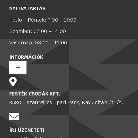
NYITVATARTÁS
Hétfő – Péntek: 7:00 – 17:00
Szombat: 07:00 – 14:00
Vasárnap: 08:00 – 12:00
INFORMÁCIÓK
Toggle
Navigation
Rólunk
FESTÉK CSODÁK KFT.
3580 Tiszaújváros, Ipari Park, Bay Zoltán út 1/A.
Értékesítő munkatársat keresünk
Karrier
ÍRJ ÜZENETET!