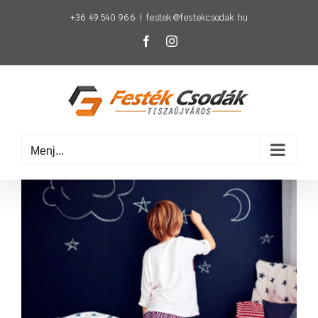
Kihagyás
+36 49 540 966
|
festek@festekcsodak.hu
Facebook
Instagram
Menj...