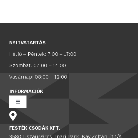
NYITVATARTÁS
Hétfő – Péntek: 7:00 – 17:00
Szombat: 07:00 – 14:00
Vasárnap: 08:00 – 12:00
INFORMÁCIÓK
Toggle
Navigation
Rólunk
FESTÉK CSODÁK KFT.
3580 Tiszaújváros, Ipari Park, Bay Zoltán út 1/A.