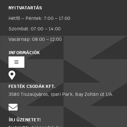
NYITVATARTÁS
Hétfő – Péntek: 7:00 – 17:00
Szombat: 07:00 – 14:00
Vasárnap: 08:00 – 12:00
INFORMÁCIÓK
Toggle
Navigation
Rólunk
FESTÉK CSODÁK KFT.
3580 Tiszaújváros, Ipari Park, Bay Zoltán út 1/A.
Értékesítő munkatársat keresünk
Karrier
ÍRJ ÜZENETET!