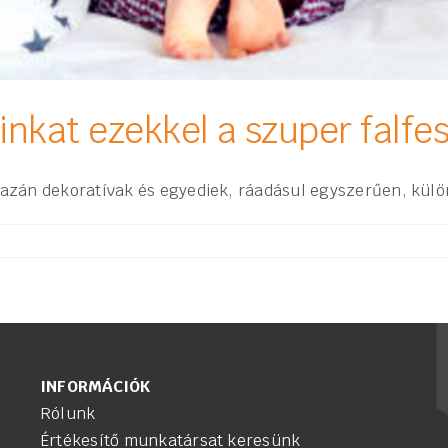
inkat ezekkel a szuper falfes
igazán dekoratívak és egyediek, ráadásul egyszerűen, kül
INFORMÁCIÓK
Rólunk
Értékesítő munkatársat keresünk