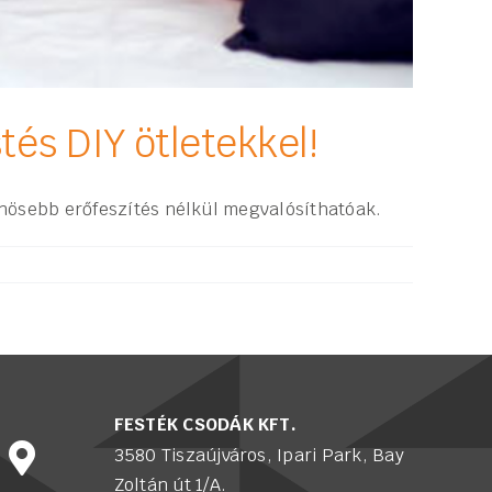
tés DIY ötletekkel!
önösebb erőfeszítés nélkül megvalósíthatóak.
FESTÉK CSODÁK KFT.
3580 Tiszaújváros, Ipari Park, Bay
Zoltán út 1/A.