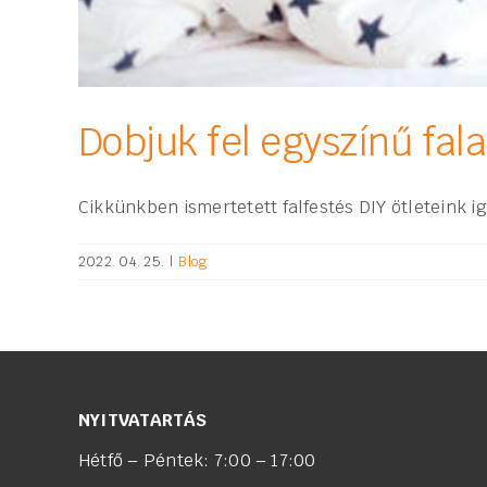
Dobjuk fel egyszínű fala
Cikkünkben ismertetett falfestés DIY ötleteink 
2022. 04. 25.
|
Blog
NYITVATARTÁS
Hétfő – Péntek: 7:00 – 17:00