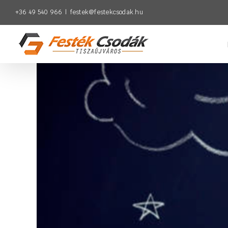
Kihagyás
+36 49 540 966
|
festek@festekcsodak.hu