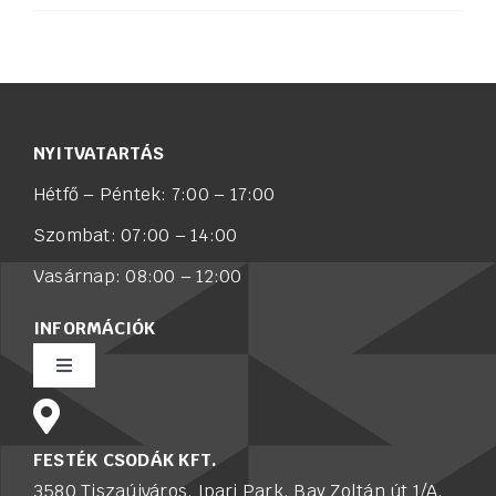
NYITVATARTÁS
Hétfő – Péntek: 7:00 – 17:00
Szombat: 07:00 – 14:00
Vasárnap: 08:00 – 12:00
INFORMÁCIÓK
Toggle
Navigation
Rólunk
FESTÉK CSODÁK KFT.
3580 Tiszaújváros, Ipari Park, Bay Zoltán út 1/A.