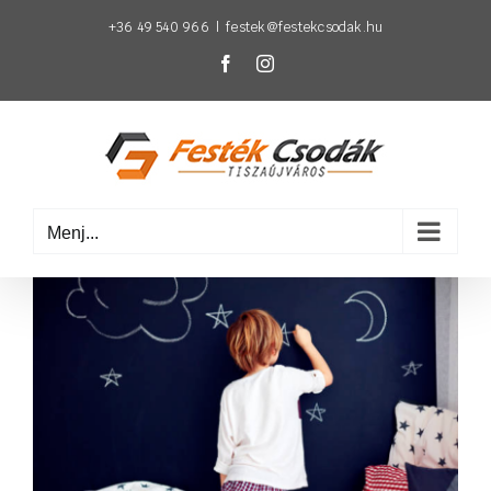
Kihagyás
+36 49 540 966
|
festek@festekcsodak.hu
Facebook
Instagram
Menj...