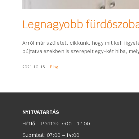
Legnagyobb fürdőszoba 
Arról már született cikkünk, hogy mit kell figye
bújtatva ezekben is szerepelt egy-két hiba, me
2021. 10. 15.
|
Blog
NYITVATARTÁS
Hétfő – Péntek: 7:00 – 17:00
Szombat: 07:00 – 14:00