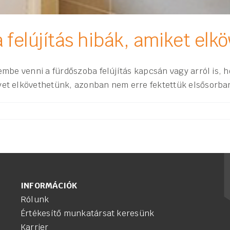
felújítás hibák, amiket elk
lembe venni a fürdőszoba felújítás kapcsán vagy arról is,
lyet elkövethetünk, azonban nem erre fektettük elsősorba
INFORMÁCIÓK
Rólunk
Értékesítő munkatársat keresünk
Karrier