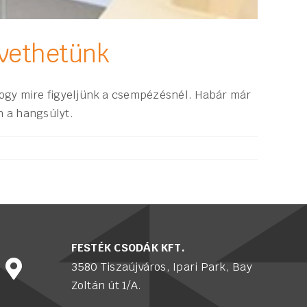
övethetünk
 hogy mire figyeljünk a csempézésnél. Habár már
n a hangsúlyt.
FESTÉK CSODÁK KFT.
3580 Tiszaújváros, Ipari Park, Bay
Zoltán út 1/A.