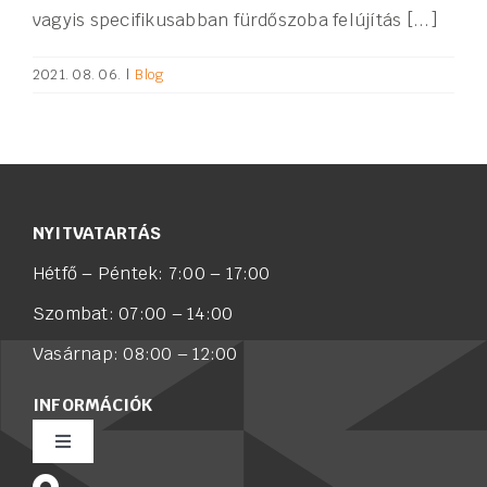
vagyis specifikusabban fürdőszoba felújítás [...]
2021. 08. 06.
|
Blog
NYITVATARTÁS
Hétfő – Péntek: 7:00 – 17:00
Szombat: 07:00 – 14:00
Vasárnap: 08:00 – 12:00
INFORMÁCIÓK
Toggle
Navigation