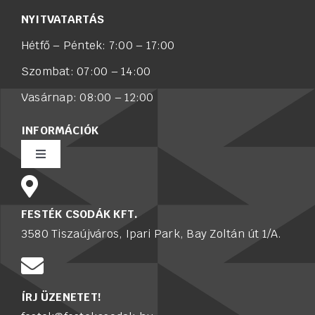
NYITVATARTÁS
Hétfő – Péntek: 7:00 – 17:00
Szombat: 07:00 – 14:00
Vasárnap: 08:00 – 12:00
INFORMÁCIÓK
Toggle
Navigation
Rólunk
FESTÉK CSODÁK KFT.
3580 Tiszaújváros, Ipari Park, Bay Zoltán út 1/A.
Értékesítő munkatársat keresünk
Karrier
ÍRJ ÜZENETET!