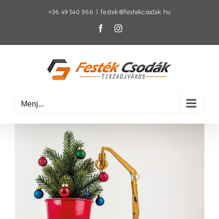
Kihagyás
+36 49 540 966
|
festek@festekcsodak.hu
Facebook
Instagram
Menj...