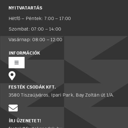
NYITVATARTÁS
Hétfő – Péntek: 7:00 – 17:00
Szombat: 07:00 – 14:00
Vasárnap: 08:00 – 12:00
INFORMÁCIÓK
Toggle
Navigation
Rólunk
FESTÉK CSODÁK KFT.
3580 Tiszaújváros, Ipari Park, Bay Zoltán út 1/A.
Értékesítő munkatársat keresünk
Karrier
ÍRJ ÜZENETET!