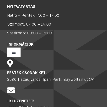
NYITVATARTÁS
Hétfő – Péntek: 7:00 – 17:00
Szombat: 07:00 – 14:00
Vasárnap: 08:00 – 12:00
INFORMÁCIÓK
Toggle
Navigation
Rólunk
FESTÉK CSODÁK KFT.
3580 Tiszaújváros, Ipari Park, Bay Zoltán út 1/A.
Értékesítő munkatársat keresünk
Karrier
ÍRJ ÜZENETET!