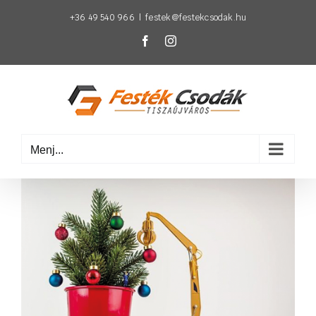
Kihagyás
+36 49 540 966
|
festek@festekcsodak.hu
Facebook
Instagram
Menj...