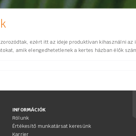
ok
orozódtak, ezért itt az ideje produktívan kihasználni az
atokat, amik elengedhetetlenek a kertes házban élők szá
INFORMÁCIÓK
Rólunk
Értékesítő munkatársat keresünk
Karrier