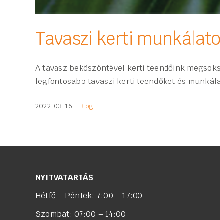
Tavaszi kerti munkálat
A tavasz beköszöntével kerti teendőink megsoksz
legfontosabb tavaszi kerti teendőket és munkál
2022. 03. 16.
|
Blog
NYITVATARTÁS
Hétfő – Péntek: 7:00 – 17:00
Szombat: 07:00 – 14:00