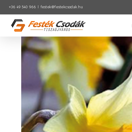
Kihagyás
+36 49 540 966
|
festek@festekcsodak.hu