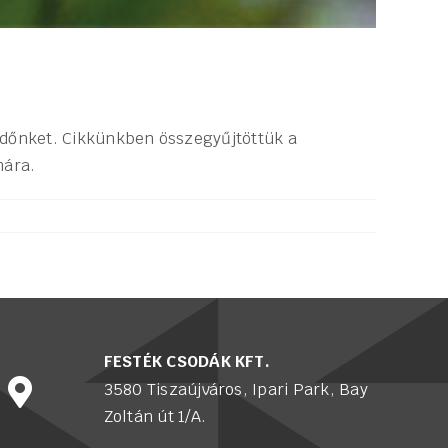
 időnket. Cikkünkben összegyűjtöttük a
mára.
FESTÉK CSODÁK KFT.
3580 Tiszaújváros, Ipari Park, Bay
Zoltán út 1/A.