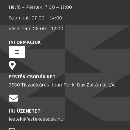
Hétfő – Péntek: 7:00 – 17:00
Szombat: 07:00 – 14:00
Vasárnap: 08:00 – 12:00
INFORMÁCIÓK
Toggle
Navigation
Rólunk
FESTÉK CSODÁK KFT.
3580 Tiszaújváros, Ipari Park, Bay Zoltán út 1/A.
Értékesítő munkatársat keresünk
Karrier
ÍRJ ÜZENETET!
festek@festekcsodak.hu
Adatkezelési tájékoztató