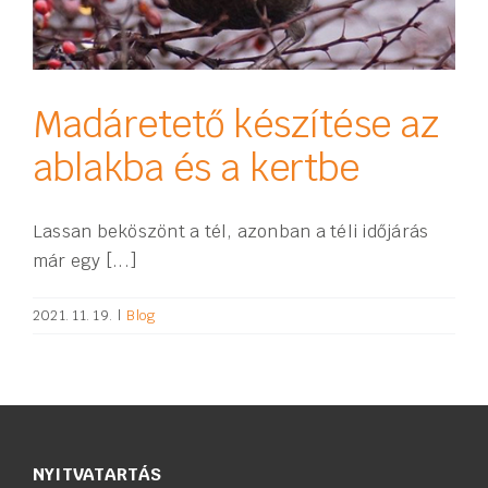
Madáretető készítése az
ablakba és a kertbe
Lassan beköszönt a tél, azonban a téli időjárás
már egy [...]
2021. 11. 19.
|
Blog
NYITVATARTÁS