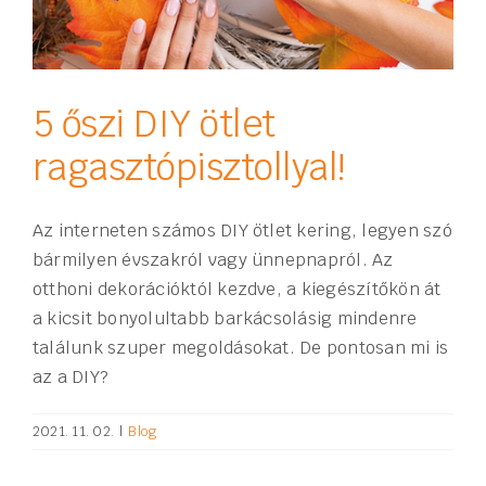
5 őszi DIY ötlet
ragasztópisztollyal!
Az interneten számos DIY ötlet kering, legyen szó
bármilyen évszakról vagy ünnepnapról. Az
otthoni dekorációktól kezdve, a kiegészítőkön át
a kicsit bonyolultabb barkácsolásig mindenre
találunk szuper megoldásokat. De pontosan mi is
az a DIY?
2021. 11. 02.
|
Blog