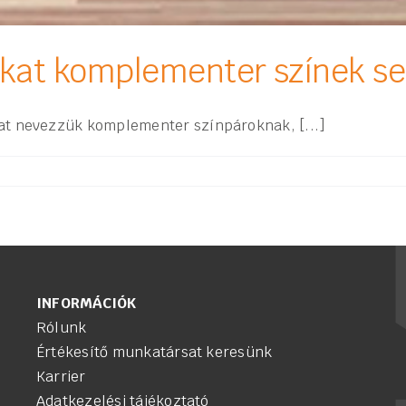
nkat komplementer színek se
at nevezzük komplementer színpároknak, [...]
INFORMÁCIÓK
Rólunk
Értékesítő munkatársat keresünk
Karrier
Adatkezelési tájékoztató