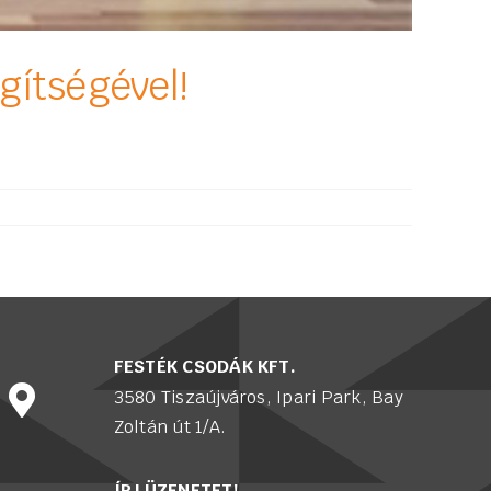
gítségével!
FESTÉK CSODÁK KFT.
3580 Tiszaújváros, Ipari Park, Bay
Zoltán út 1/A.
ÍRJ ÜZENETET!