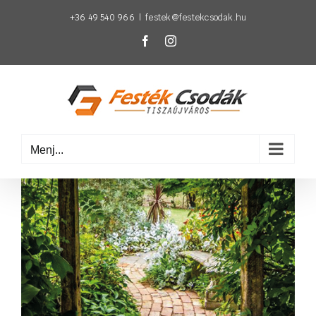
Kihagyás
+36 49 540 966
|
festek@festekcsodak.hu
Facebook
Instagram
Menj...