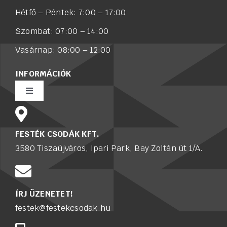
Hétfő – Péntek: 7:00 – 17:00
Szombat: 07:00 – 14:00
Vasárnap: 08:00 – 12:00
INFORMÁCIÓK
Toggle
Navigation
Rólunk
FESTÉK CSODÁK KFT.
3580 Tiszaújváros, Ipari Park, Bay Zoltán út 1/A.
Értékesítő munkatársat keresünk
Karrier
ÍRJ ÜZENETET!
festek@festekcsodak.hu
Adatkezelési tájékoztató