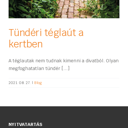
Tündéri téglaút a
kertben
A téglautak nem tudnak kimenni a divatból. Olyan
megfoghatatlan tündér [...]
2021. 08. 27.
|
Blog
NYITVATARTÁS