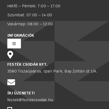
Hétfő – Péntek: 7:00 – 17:00
Szombat: 07:00 – 14:00
Vasárnap: 08:00 – 12:00
INFORMÁCIÓK
Toggle
Navigation
Rólunk
FESTÉK CSODÁK KFT.
3580 Tiszaújváros, Ipari Park, Bay Zoltán út 1/A.
Értékesítő munkatársat keresünk
Karrier
ÍRJ ÜZENETET!
festek@festekcsodak.hu
Adatkezelési tájékoztató