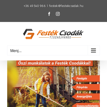
Kihagyás
+36 49 540 966
|
festek@festekcsodak.hu
Facebook
Instagram
Menj...