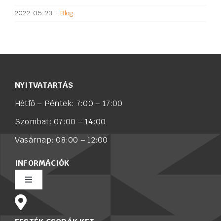
2022. 05. 23.
|
Blog
NYITVATARTÁS
Hétfő – Péntek: 7:00 – 17:00
Szombat: 07:00 – 14:00
Vasárnap: 08:00 – 12:00
INFORMÁCIÓK
Toggle
Navigation
Rólunk