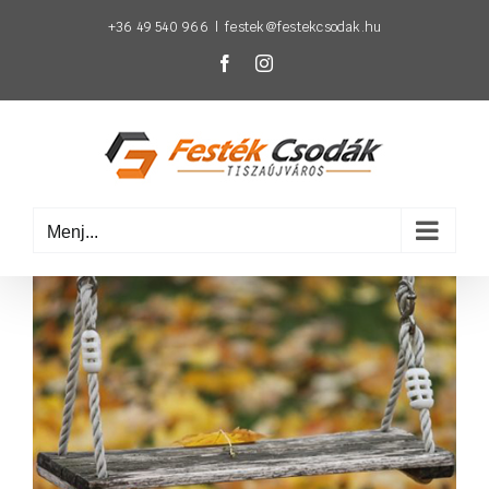
Kihagyás
+36 49 540 966
|
festek@festekcsodak.hu
Facebook
Instagram
Menj...