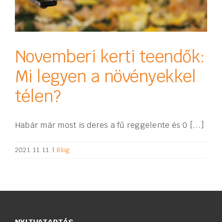
Novemberi kerti teendők:
Mi legyen a növényekkel
télen?
Habár már most is deres a fű reggelente és 0 [...]
2021. 11. 11.
|
Blog