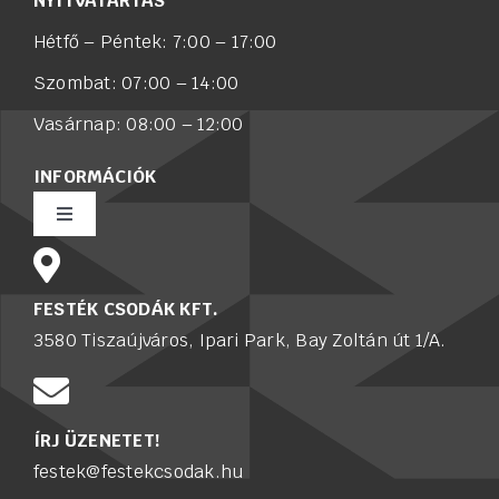
NYITVATARTÁS
Hétfő – Péntek: 7:00 – 17:00
Szombat: 07:00 – 14:00
Vasárnap: 08:00 – 12:00
INFORMÁCIÓK
Toggle
Navigation
Rólunk
FESTÉK CSODÁK KFT.
3580 Tiszaújváros, Ipari Park, Bay Zoltán út 1/A.
Értékesítő munkatársat keresünk
Karrier
ÍRJ ÜZENETET!
festek@festekcsodak.hu
Adatkezelési tájékoztató