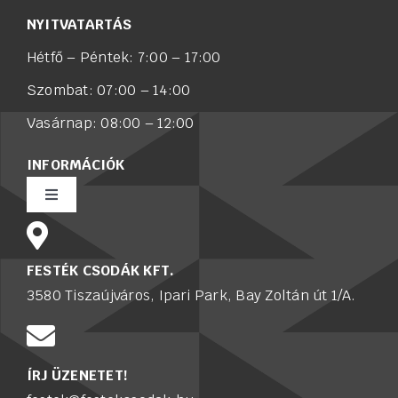
NYITVATARTÁS
Hétfő – Péntek: 7:00 – 17:00
Szombat: 07:00 – 14:00
Vasárnap: 08:00 – 12:00
INFORMÁCIÓK
Toggle
Navigation
Rólunk
FESTÉK CSODÁK KFT.
3580 Tiszaújváros, Ipari Park, Bay Zoltán út 1/A.
Értékesítő munkatársat keresünk
Karrier
ÍRJ ÜZENETET!