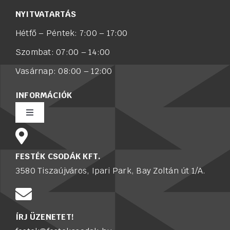
NYITVATARTÁS
Hétfő – Péntek: 7:00 – 17:00
Szombat: 07:00 – 14:00
Vasárnap: 08:00 – 12:00
INFORMÁCIÓK
Toggle
Navigation
Rólunk
FESTÉK CSODÁK KFT.
3580 Tiszaújváros, Ipari Park, Bay Zoltán út 1/A.
Értékesítő munkatársat keresünk
Karrier
ÍRJ ÜZENETET!