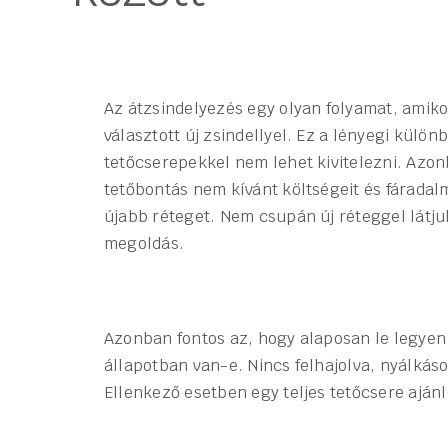
Az átzsindelyezés egy olyan folyamat, amikor
választott új zsindellyel. Ez a lényegi külön
tetőcserepekkel nem lehet kivitelezni. Azo
tetőbontás nem kívánt költségeit és fáradalm
újabb réteget. Nem csupán új réteggel látjuk
megoldás.
Azonban fontos az, hogy alaposan le legyen 
állapotban van-e. Nincs felhajolva, nyálkás
Ellenkező esetben egy teljes tetőcsere ajánl