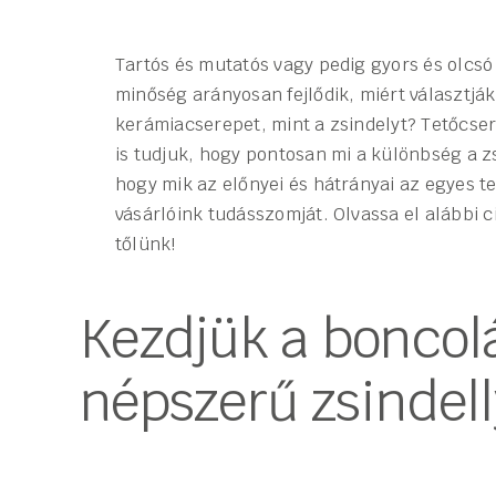
Tartós és mutatós vagy pedig gyors és olcsó
minőség arányosan fejlődik, miért választj
kerámiacserepet, mint a zsindelyt? Tetőcse
is tudjuk, hogy pontosan mi a különbség a z
hogy mik az előnyei és hátrányai az egyes 
vásárlóink tudásszomját. Olvassa el alábbi 
tőlünk!
Kezdjük a boncol
népszerű zsindell