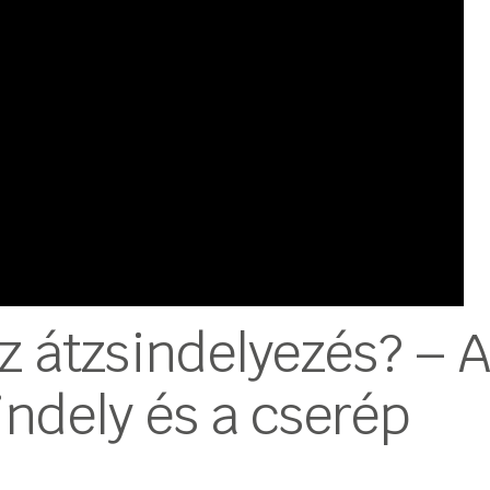
az átzsindelyezés? – A
indely és a cserép