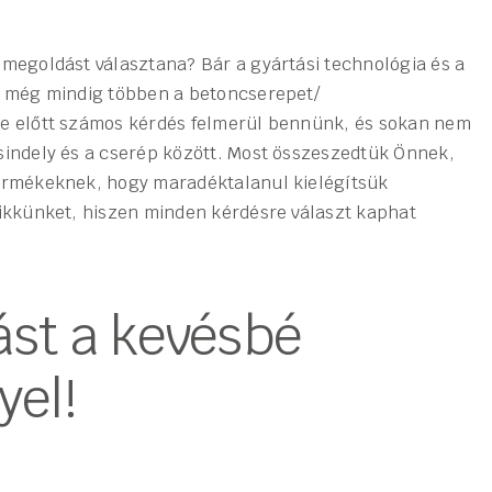
 megoldást választana? Bár a gyártási technológia és a
ák még mindig többen a betoncserepet/
re előtt számos kérdés felmerül bennünk, és sokan nem
sindely és a cserép között. Most összeszedtük Önnek,
termékeknek, hogy maradéktalanul kielégítsük
cikkünket, hiszen minden kérdésre választ kaphat
ást a kevésbé
yel!