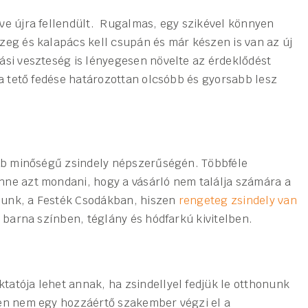
ve újra fellendült. Rugalmas, egy szikével könnyen
zeg és kalapács kell csupán és már készen is van az új
ási veszteség is lényegesen növelte az érdeklődést
 a tető fedése határozottan olcsóbb és gyorsabb lesz
jobb minőségű zsindely népszerűségén. Többféle
nne azt mondani, hogy a vásárló nem találja számára a
lunk, a Festék Csodákban, hiszen
rengeteg zsindely van
 barna színben, téglány és hódfarkú kivitelben.
atója lehet annak, ha zsindellyel fedjük le otthonunk
ben nem egy hozzáértő szakember végzi el a