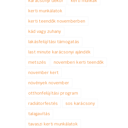
karácsonyi dekor
kerti munkák
kerti munkálatok
kerti teendők novemberben
kád vagy zuhany
lakásfelújítási támogatás
last minute karácsonyi ajándék
metszés
novemberi kerti teendők
november kert
növények november
otthonfelújítási program
radiátorfestés
sos karácsony
talajjavítás
tavaszi kerti munkálatok