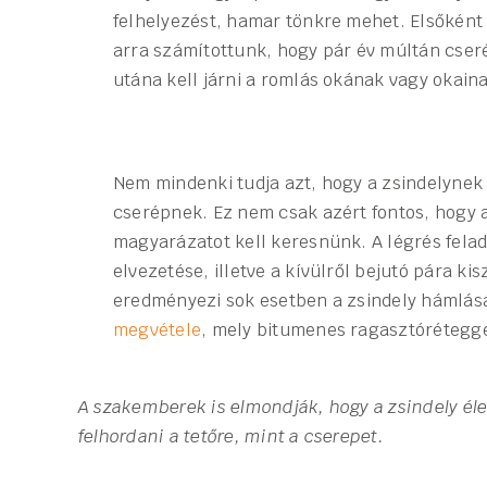
felhelyezést, hamar tönkre mehet. Elsőként
arra számítottunk, hogy pár év múltán cseré
utána kell járni a romlás okának vagy okain
Nem mindenki tudja azt, hogy a zsindelynek 
cserépnek. Ez nem csak azért fontos, hogy a
magyarázatot kell keresnünk. A légrés felad
elvezetése, illetve a kívülről bejutó pára k
eredményezi sok esetben a zsindely hámlásá
megvétele
, mely bitumenes ragasztórétegge
A szakemberek is elmondják, hogy a zsindely él
felhordani a tetőre, mint a cserepet.