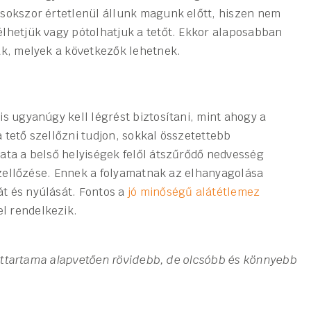
 sokszor értetlenül állunk magunk előtt, hiszen nem
lhetjük vagy pótolhatjuk a tetőt. Ekkor alaposabban
ak, melyek a következők lehetnek.
is ugyanúgy kell légrést biztosítani, mint ahogy a
 tető szellőzni tudjon, sokkal összetettebb
ata a belső helyiségek felől átszűrődő nedvesség
iszellőzése. Ennek a folyamatnak az elhanyagolása
t és nyúlását. Fontos a
jó minőségű alátétlemez
l rendelkezik.
ettartama alapvetően rövidebb, de olcsóbb és könnyebb