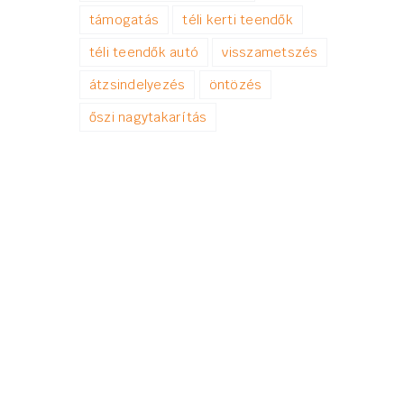
támogatás
téli kerti teendők
téli teendők autó
visszametszés
átzsindelyezés
öntözés
őszi nagytakarítás