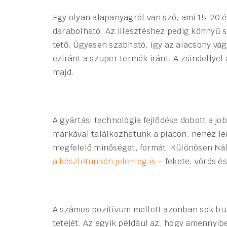
Egy olyan alapanyagról van szó, ami 15-20 é
darabolható. Az illesztéshez pedig könnyű s
tető. Ügyesen szabható, így az alacsony vág
eziránt a szuper termék iránt. A zsindellyel
majd.
A gyártási technológia fejlődése dobott a 
márkával találkozhatunk a piacon, nehéz le
megfelelő minőséget, formát. Különösen Ná
a készletünkön jelenleg is
– fekete, vörös és
A számos pozitívum mellett azonban sok bukt
tetejét. Az egyik például az, hogy amennyi