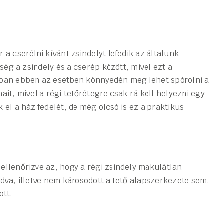
 a cserélni kívánt zsindelyt lefedik az általunk
bség a zsindely és a cserép között, mivel ezt a
nban ebben az esetben könnyedén meg lehet spórolni a
ait, mivel a régi tetőrétegre csak rá kell helyezni egy
 el a ház fedelét, de még olcsó is ez a praktikus
ellenőrizve az, hogy a régi zsindely makulátlan
odva, illetve nem károsodott a tető alapszerkezete sem.
ott.