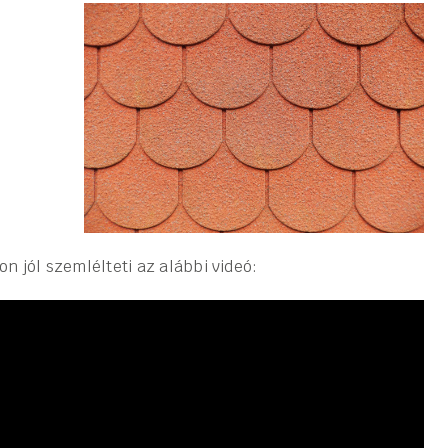
 jól szemlélteti az alábbi videó: