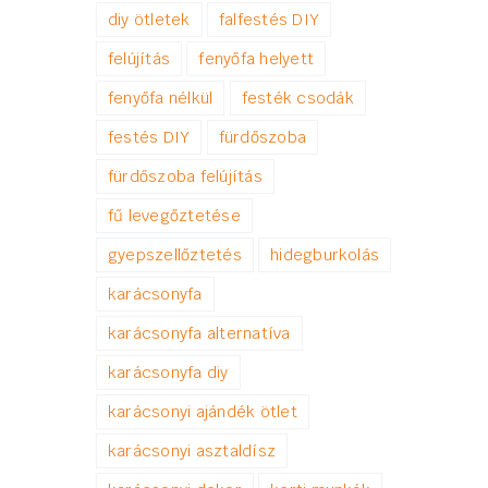
diy ötletek
falfestés DIY
felújítás
fenyőfa helyett
fenyőfa nélkül
festék csodák
festés DIY
fürdőszoba
fürdőszoba felújítás
fű levegőztetése
gyepszellőztetés
hidegburkolás
karácsonyfa
karácsonyfa alternatíva
karácsonyfa diy
karácsonyi ajándék ötlet
karácsonyi asztaldísz