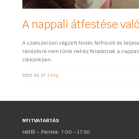
A nappali átfestése val
A szakszerűen végzett festés felfrissíti és telj
ránézésre nem tűnik nehéz feladatnak a nappali
cikkünkben.
2022. 03. 27.
|
Blog
NYITVATARTÁS
Hétfő – Péntek: 7:00 – 17:00