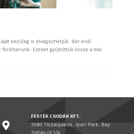
saját kezűleg is elvégezhetjük. Bár első
 fordítanunk. Ezeket gyűjtöttük össze a mai
FESTÉK CSODÁK KFT.
3580 Tiszaújváros, Ipari Park, Bay
Zoltán út 1/A.