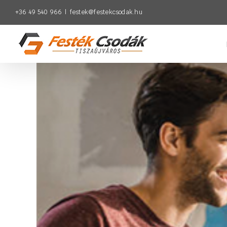
Kihagyás
+36 49 540 966
|
festek@festekcsodak.hu