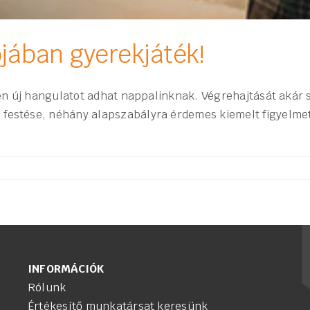
ójában gyerekjáték!
esen új hangulatot adhat nappalinknak. Végrehajtását akár 
 festése, néhány alapszabályra érdemes kiemelt figyelmet
INFORMÁCIÓK
Rólunk
Értékesítő munkatársat keresünk