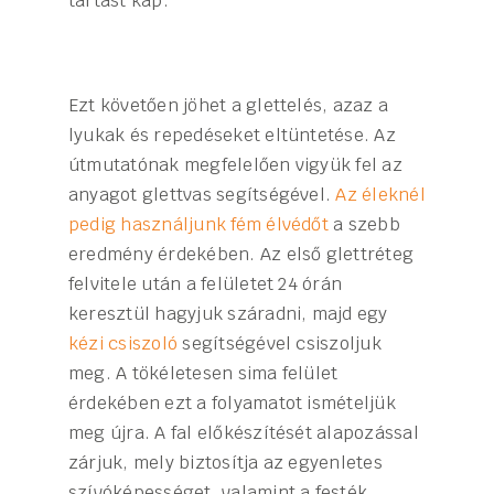
tartást kap.
Ezt követően jöhet a glettelés, azaz a
lyukak és repedéseket eltüntetése. Az
útmutatónak megfelelően vigyük fel az
anyagot
glettvas segítségével.
Az éleknél
pedig használjunk fém élvédőt
a szebb
eredmény érdekében. Az első glettréteg
felvitele után a felületet 24 órán
keresztül hagyjuk száradni, majd egy
kézi csiszoló
segítségével csiszoljuk
meg. A tökéletesen sima felület
érdekében ezt a folyamatot ismételjük
meg újra. A fal előkészítését alapozással
zárjuk, mely biztosítja az egyenletes
szívóképességet, valamint a festék