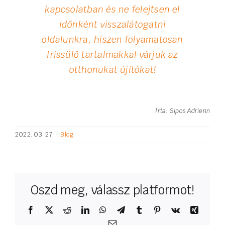
kapcsolatban és ne felejtsen el
időnként visszalátogatni
oldalunkra, hiszen folyamatosan
frissülő tartalmakkal várjuk az
otthonukat újítókat!
Írta: Sipos Adrienn
2022. 03. 27.
|
Blog
Oszd meg, válassz platformot!
Facebook
X
Reddit
LinkedIn
WhatsApp
Telegram
Tumblr
Pinterest
Vk
Xing
Email: