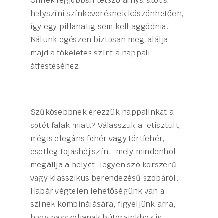
Önnek legjobban tetsző árnyalatot a
helyszíni színkeverésnek köszönhetően,
így egy pillanatig sem kell aggódnia.
Nálunk egészen biztosan megtalálja
majd a tökéletes színt a nappali
átfestéséhez.
Szűkösebbnek érezzük nappalinkat a
sötét falak miatt? Válasszuk a letisztult,
mégis elegáns fehér vagy törtfehér,
esetleg tojáshéj színt, mely mindenhol
megállja a helyét, legyen szó korszerű
vagy klasszikus berendezésű szobáról.
Habár végtelen lehetőségünk van a
színek kombinálására, figyeljünk arra,
hogy passzoljanak bútorainkhoz is.