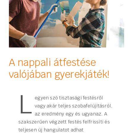
A nappali átfestése
valójában gyerekjáték!
L
egyen szó tisztasági festésről
vagy akár teljes szobafelújításról,
az eredmény egy és ugyanaz. A
szakszerűen végzett festés felfrissíti és
teljesen új hangulatot adhat