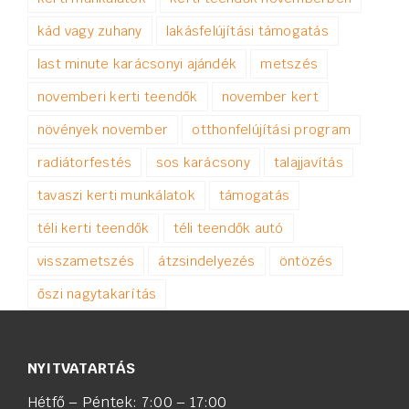
kád vagy zuhany
lakásfelújítási támogatás
last minute karácsonyi ajándék
metszés
novemberi kerti teendők
november kert
növények november
otthonfelújítási program
radiátorfestés
sos karácsony
talajjavítás
tavaszi kerti munkálatok
támogatás
téli kerti teendők
téli teendők autó
visszametszés
átzsindelyezés
öntözés
őszi nagytakarítás
NYITVATARTÁS
Hétfő – Péntek: 7:00 – 17:00