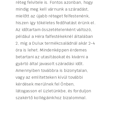
réteg felvitele is. Fontos azonban, hogy
mindig meg kell várnunk a száradást,
mielőtt az újabb réteget felfestenénk,
hiszen így tökéletes fedőhatást érünk el.
Az időtartam összetételenként változó,
például a Héra falfestékeknél általában
2, míg a Dulux termékcsaládnál akár 2-4
óra is lehet. Mindenképpen érdemes
betartani az utasításokat és kivárni a
gyártó által javasolt száradási időt.
Amennyiben továbbra is bizonytalan,
vagy az említetteken kívül további
kérdések merülnek fel Önben,
látogasson el üzletünkbe, és forduljon
szakértő kollégáinkhoz bizalommal.