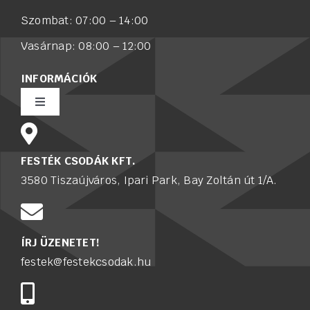
Szombat: 07:00 – 14:00
Vasárnap: 08:00 – 12:00
INFORMÁCIÓK
Toggle
Navigation
Rólunk
FESTÉK CSODÁK KFT.
3580 Tiszaújváros, Ipari Park, Bay Zoltán út 1/A.
Értékesítő munkatársat keresünk
Karrier
ÍRJ ÜZENETET!
festek@festekcsodak.hu
Adatkezelési tájékoztató