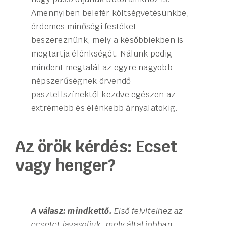
Amennyiben belefér költségvetésünkbe,
érdemes minőségi festéket
beszereznünk, mely a későbbiekben is
megtartja élénkségét. Nálunk pedig
mindent megtalál az egyre nagyobb
népszerűségnek örvendő
pasztellszínektől kezdve egészen az
extrémebb és élénkebb árnyalatokig.
Az örök kérdés: Ecset
vagy henger?
A válasz: mindkettő.
Első felvitelhez az
ecsetet javasoljuk, mely által jobban