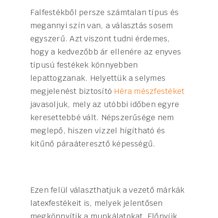
Falfestékből persze számtalan típus és
megannyi szín van, a választás sosem
egyszerű. Azt viszont tudni érdemes,
hogy a kedvezőbb ár ellenére az enyves
típusú festékek könnyebben
lepattogzanak. Helyettük a selymes
megjelenést biztosító
Héra mészfestéket
javasoljuk, mely az utóbbi időben egyre
keresettebbé vált. Népszerűsége nem
meglepő, hiszen vízzel hígítható és
kitűnő páraáteresztő képességű.
Ezen felül választhatjuk a vezető márkák
latexfestékeit is, melyek jelentősen
megkönnyítik a munkálatokat. Előnyük,