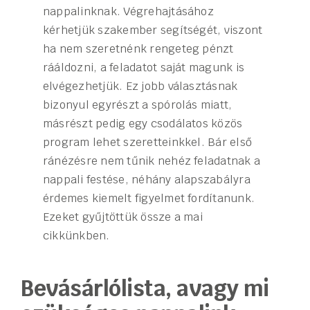
nappalinknak. Végrehajtásához
kérhetjük szakember segítségét, viszont
ha nem szeretnénk rengeteg pénzt
rááldozni, a feladatot saját magunk is
elvégezhetjük. Ez jobb választásnak
bizonyul egyrészt a spórolás miatt,
másrészt pedig egy csodálatos közös
program lehet szeretteinkkel. Bár első
ránézésre nem tűnik nehéz feladatnak a
nappali festése, néhány alapszabályra
érdemes kiemelt figyelmet fordítanunk.
Ezeket gyűjtöttük össze a mai
cikkünkben.
Bevásárlólista, avagy mi