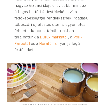
hogy száradási idejük rövidebb, mint az
átlagos beltéri falfestékeké, kiváló
fedőképességgel rendelkeznek, ráadásul
többszöri újrafestés után is egyenletes
felületet kapunk. Kínálatunkban
találhatunk a
Dulux márkától
, a
Poli-
Farbetól
és a
Hérától is
ilyen jellegű
festékeket.