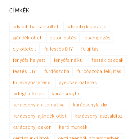
CÍMKÉK
adventi barkácsöltet
adventi dekoráció
ajándék ötlet
bútorfestés
csempézés
diy ötletek
falfestés DIY
felújítás
fenyőfa helyett
fenyőfa nélkül
festék csodák
festés DIY
fürdőszoba
fürdőszoba felújítás
fű levegőztetése
gyepszellőztetés
hidegburkolás
karácsonyfa
karácsonyfa alternatíva
karácsonyfa diy
karácsonyi ajándék ötlet
karácsonyi asztaldísz
karácsonyi dekor
kerti munkák
kerti munkálatok
kerti teendők novemberben