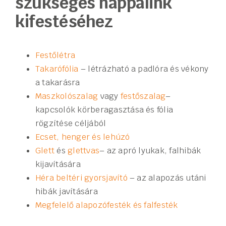
szükséges nappalink
kifestéséhez
Festőlétra
Takarófólia
– létrázható a padlóra és vékony
a takarásra
Maszkolószalag
vagy
festőszalag
–
kapcsolók körberagasztása és fólia
rögzítése céljából
Ecset, henger és lehúzó
Glett
és
glettvas
– az apró lyukak, falhibák
kijavítására
Héra beltéri gyorsjavító
– az alapozás utáni
hibák javítására
Megfelelő alapozófesték és falfesték