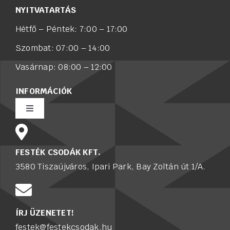
NYITVATARTÁS
Hétfő – Péntek: 7:00 – 17:00
Szombat: 07:00 – 14:00
Vasárnap: 08:00 – 12:00
INFORMÁCIÓK
Toggle
Navigation
Rólunk
FESTÉK CSODÁK KFT.
3580 Tiszaújváros, Ipari Park, Bay Zoltán út 1/A.
Értékesítő munkatársat keresünk
Karrier
ÍRJ ÜZENETET!
festek@festekcsodak.hu