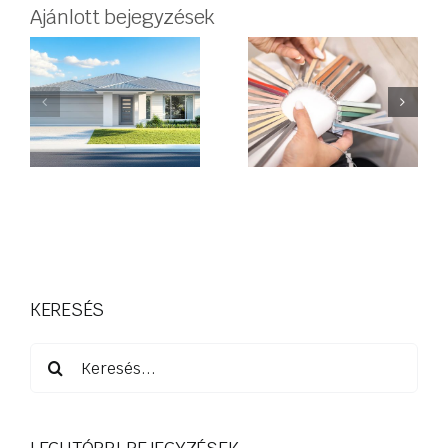
Ajánlott bejegyzések
Hogyan
válasszunk
ítási
SZÉP Kártya
fugát? –
s
elfogadóhel
Praktikus
útmutató
burkoláshoz
KERESÉS
Keresés...