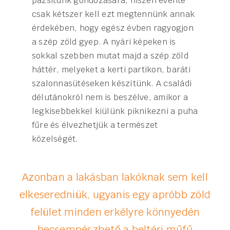
pázsitunk gondozására, hiszen évente
csak kétszer kell ezt megtennünk annak
érdekében, hogy egész évben ragyogjon
a szép zöld gyep. A nyári képeken is
sokkal szebben mutat majd a szép zöld
háttér, melyeket a kerti partikon, baráti
szalonnasütéseken készítünk. A családi
délutánokról nem is beszélve, amikor a
legkisebbekkel kiülünk piknikezni a puha
fűre és élvezhetjük a természet
közelségét.
Azonban a lakásban lakóknak sem kell
elkeseredniük, ugyanis egy apróbb zöld
felület minden erkélyre könnyedén
becsempészhető a beltéri műfű