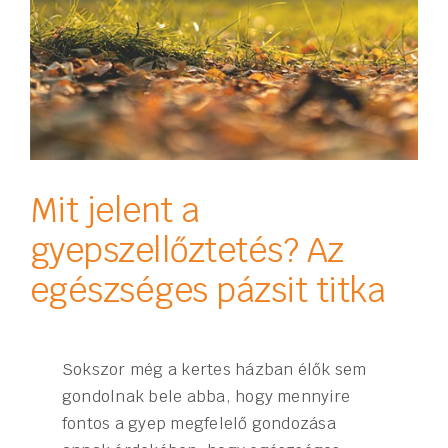
Mit jelent a
gyepszellőztetés? Az
egészséges pázsit titka
Sokszor még a kertes házban élők sem
gondolnak bele abba, hogy mennyire
fontos a gyep megfelelő gondozása