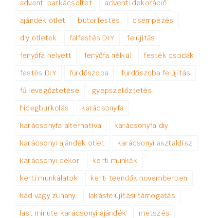
adventi barkácsöltet
adventi dekoráció
ajándék ötlet
bútorfestés
csempézés
diy ötletek
falfestés DIY
felújítás
fenyőfa helyett
fenyőfa nélkül
festék csodák
festés DIY
fürdőszoba
fürdőszoba felújítás
fű levegőztetése
gyepszellőztetés
hidegburkolás
karácsonyfa
karácsonyfa alternatíva
karácsonyfa diy
karácsonyi ajándék ötlet
karácsonyi asztaldísz
karácsonyi dekor
kerti munkák
kerti munkálatok
kerti teendők novemberben
kád vagy zuhany
lakásfelújítási támogatás
last minute karácsonyi ajándék
metszés