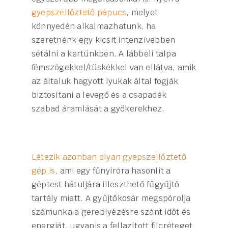
gyepszellőztető papucs
, melyet
könnyedén alkalmazhatunk, ha
szeretnénk egy kicsit intenzívebben
sétálni a kertünkben. A lábbeli talpa
fémszögekkel/tüskékkel van ellátva, amik
az általuk hagyott lyukak által fogják
biztosítani a levegő és a csapadék
szabad áramlását a gyökerekhez.
Létezik azonban olyan gyepszellőztető
gép is
, ami egy fűnyíróra hasonlít a
géptest hátuljára illeszthető fűgyűjtő
tartály miatt. A gyűjtőkosár megspórolja
számunka a gereblyézésre szánt időt és
energiát, ugyanis a fellazított filcréteget