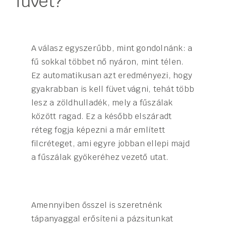
füvet?
A válasz egyszerűbb, mint gondolnánk: a
fű sokkal többet nő nyáron, mint télen.
Ez automatikusan azt eredményezi, hogy
gyakrabban is kell füvet vágni, tehát több
lesz a zöldhulladék, mely a fűszálak
között ragad. Ez a később elszáradt
réteg fogja képezni a már említett
filcréteget, ami egyre jobban ellepi majd
a fűszálak gyökeréhez vezető utat.
Amennyiben ősszel is szeretnénk
tápanyaggal erősíteni a pázsitunkat