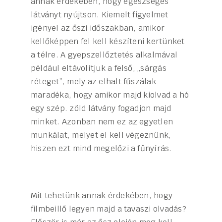
annak érdekében, hogy egészséges
látványt nyújtson. Kiemelt figyelmet
igényel az őszi időszakban, amikor
kellőképpen fel kell készíteni kertünket
a télre. A gyepszellőztetés alkalmával
például eltávolítjuk a felső, „sárgás
réteget”, mely az elhalt fűszálak
maradéka, hogy amikor majd kiolvad a hó
egy szép. zöld látvány fogadjon majd
minket. Azonban nem ez az egyetlen
munkálat, melyet el kell végeznünk,
hiszen ezt mind megelőzi a fűnyírás.
Mit tehetünk annak érdekében, hogy
filmbeillő legyen majd a tavaszi olvadás?