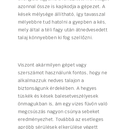
azonnal össze is kapkodja a gépezet. A
kések mélysége állítható, így tavasszal
mélyebbre tud hatolni a gyepben a kés,
mely által a téli fagy után átnedvesedett
talaj könnyebben ki fog szellőzni.
Viszont akármilyen gépet vagy
szerszámot használunk fontos, hogy ne
alkalmazzuk nedves talajon a
biztonságunk érdekében. A hegyes
tüskék és kések balesetveszélyesek
önmagukban is, ám egy vizes füvön való
megcsúszás nagyon csúnya sebeket
eredményezhet. Továbbá az esetleges
apróbb sérülések elkerülése végett