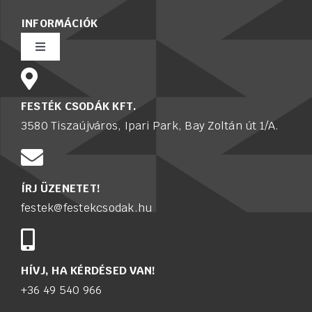
INFORMÁCIÓK
Toggle
Navigation
Rólunk
FESTÉK CSODÁK KFT.
3580 Tiszaújváros, Ipari Park, Bay Zoltán út 1/A.
Értékesítő munkatársat keresünk
Karrier
ÍRJ ÜZENETET!
festek@festekcsodak.hu
Adatkezelési tájékoztató
Kapcsolat
HÍVJ, HA KÉRDÉSED VAN!
+36 49 540 966