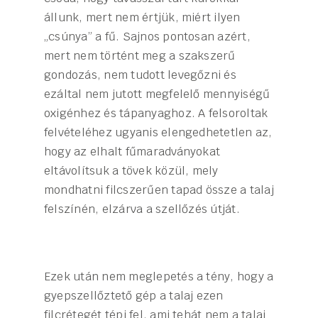
állunk, mert nem értjük, miért ilyen
„csúnya” a fű. Sajnos pontosan azért,
mert nem történt meg a szakszerű
gondozás, nem tudott levegőzni és
ezáltal nem jutott megfelelő mennyiségű
oxigénhez és tápanyaghoz. A felsoroltak
felvételéhez ugyanis elengedhetetlen az,
hogy az elhalt fűmaradványokat
eltávolítsuk a tövek közül, mely
mondhatni filcszerűen tapad össze a talaj
felszínén, elzárva a szellőzés útját.
Ezek után nem meglepetés a tény, hogy a
gyepszellőztető gép a talaj ezen
filcrétegét tépi fel, ami tehát nem a talaj