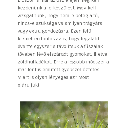
Először is már az ősz elején meg kell
kezdenünk a felkészülést. Meg kell
vizsgálnunk, hogy nem-e beteg a fű,
nincs-e szüksége valamilyen trágyára
vagy extra gondozásra. Ezen felül
kiemelten fontos az is, hogy legalább
évente egyszer eltávolítsuk a fűszálak
tövében lévő elszáradt gyomokat, illetve
zöldhulladékot. Erre a legjobb módszer a
már fent is említett gyepszellőztetés.
Miért is olyan lényeges ez? Most
eláruljuk!