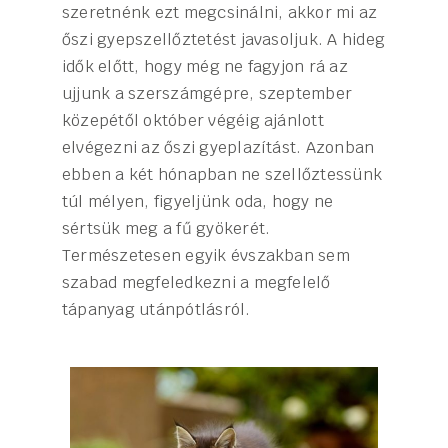
szeretnénk ezt megcsinálni, akkor mi az
őszi gyepszellőztetést javasoljuk. A hideg
idők előtt, hogy még ne fagyjon rá az
ujjunk a szerszámgépre, szeptember
közepétől október végéig ajánlott
elvégezni az őszi gyeplazítást. Azonban
ebben a két hónapban ne szellőztessünk
túl mélyen, figyeljünk oda, hogy ne
sértsük meg a fű gyökerét.
Természetesen egyik évszakban sem
szabad megfeledkezni a megfelelő
tápanyag utánpótlásról.