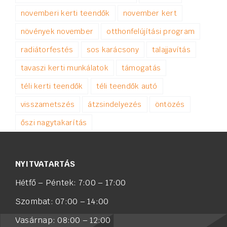
novemberi kerti teendők
november kert
növények november
otthonfelújítási program
radiátorfestés
sos karácsony
talajjavítás
tavaszi kerti munkálatok
támogatás
téli kerti teendők
téli teendők autó
visszametszés
átzsindelyezés
öntözés
őszi nagytakarítás
NYITVATARTÁS
Hétfő – Péntek: 7:00 – 17:00
Szombat: 07:00 – 14:00
Vasárnap: 08:00 – 12:00