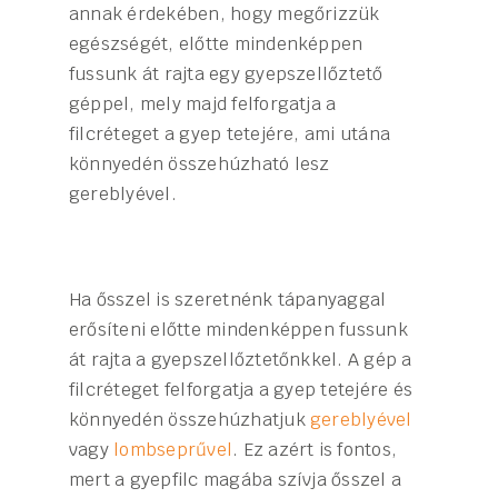
annak érdekében, hogy megőrizzük
egészségét, előtte mindenképpen
fussunk át rajta egy gyepszellőztető
géppel, mely majd felforgatja a
filcréteget a gyep tetejére, ami utána
könnyedén összehúzható lesz
gereblyével.
Ha ősszel is szeretnénk tápanyaggal
erősíteni előtte mindenképpen fussunk
át rajta a gyepszellőztetőnkkel. A gép a
filcréteget felforgatja a gyep tetejére és
könnyedén összehúzhatjuk
gereblyével
vagy
lombseprűvel
. Ez azért is fontos,
mert a gyepfilc magába szívja ősszel a