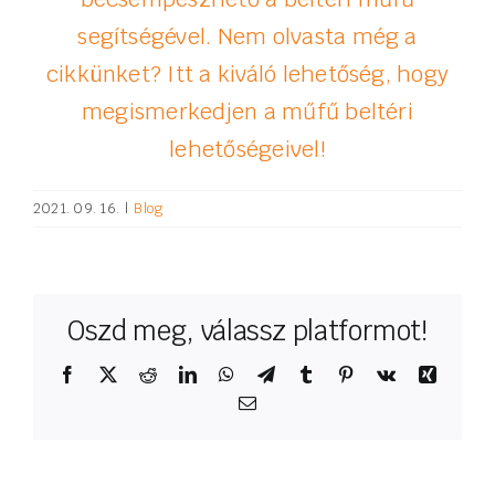
segítségével. Nem olvasta még a
cikkünket? Itt a kiváló lehetőség, hogy
megismerkedjen a műfű beltéri
lehetőségeivel!
2021. 09. 16.
|
Blog
Oszd meg, válassz platformot!
Facebook
X
Reddit
LinkedIn
WhatsApp
Telegram
Tumblr
Pinterest
Vk
Xing
Email: