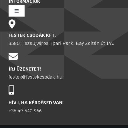
INFORMÁCIÓK
Toggle
Navigation
Rólunk
FESTÉK CSODÁK KFT.
3580 Tiszaújváros, Ipari Park, Bay Zoltán út 1/A.
Értékesítő munkatársat keresünk
Karrier
ÍRJ ÜZENETET!
festek@festekcsodak.hu
Adatkezelési tájékoztató
Kapcsolat
HÍVJ, HA KÉRDÉSED VAN!
+36 49 540 966