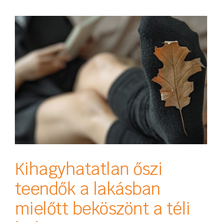
Kihagyhatatlan őszi
teendők a lakásban
mielőtt beköszönt a téli