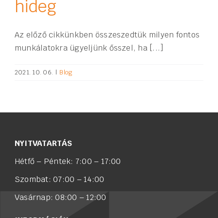
hideg
Az előző cikkünkben összeszedtük milyen fontos
munkálatokra ügyeljünk ősszel, ha [...]
2021. 10. 06.
|
Blog
NYITVATARTÁS
Hétfő – Péntek: 7:00 – 17:00
Szombat: 07:00 – 14:00
Vasárnap: 08:00 – 12:00