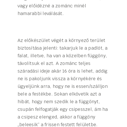
vagy előidézné a zománc minél
hamarabbi leválását.
Az előkészület végét a környező terület
biztosítása jelenti: takarjuk le a padlót, a
falat, illetve, ha van a közelben függöny,
távolítsuk el azt. A zománc teljes
száradási ideje akár 16 óra is lehet, addig
ne is pakoljunk vissza a környékére és
ügyeljünk arra, hogy ne is essen/szálljon
bele a festékbe. Sokan elkövetik azt a
hibát, hogy nem szedik le a függönyt,
csupán felfogatják egy csipesszel, ám ha
a csipesz elenged, akkor a függöny
„beleesik” a frissen festett felületbe.