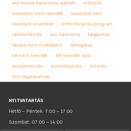
last minute karácsonyi ajándék
metszés
novemberi kerti teendők
november kert
növények november
otthonfelújítási program
radiátorfestés
sos karácsony
talajjavítás
tavaszi kerti munkálatok
támogatás
téli kerti teendők
téli teendők autó
visszametszés
átzsindelyezés
öntözés
őszi nagytakarítás
NYITVATARTÁS
Hétfő – Péntek: 7:00 – 17:00
Szombat: 07:00 – 14:00