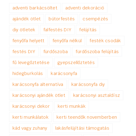
adventi barkácsöltet
adventi dekoráció
ajándék ötlet
bútorfestés
csempézés
diy ötletek
falfestés DIY
felújítás
fenyőfa helyett
fenyőfa nélkül
festék csodák
festés DIY
fürdőszoba
fürdőszoba felújítás
fű levegőztetése
gyepszellőztetés
hidegburkolás
karácsonyfa
karácsonyfa alternatíva
karácsonyfa diy
karácsonyi ajándék ötlet
karácsonyi asztaldísz
karácsonyi dekor
kerti munkák
kerti munkálatok
kerti teendők novemberben
kád vagy zuhany
lakásfelújítási támogatás