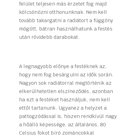
felület teljesen más érzetet fog majd
kölcsönözni otthonunknak. Nem kell
tovább takargatni a radiátort a függöny
mögött, bátran használhatunk a festés
után rövidebb darabokat.
A legnagyobb előnye a festéknek az,
hogy nem fog besárgulni az idők során.
Nagyon sok radiátorral megtörténik az
elkerülhetetlen elszíneződés, azonban
ha ezt a festéket használjuk, nem kell
ettől tartanunk. Ugyanez a helyzet a
pattogzódással is, hiszen rendkívül nagy
a hőálló képessége, az általános, 80
Celsius fokot bíró zománcokkal