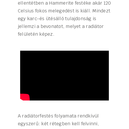
ellentétben a Hammerite festéke akár 120
Celsius fokos melegedést is kiáll. Mindezt
egy karc-és ütésálló tulajdonság is
jellemzi a bevonatot, melyet a radiátor
felületén képez.
A radiátorfestés folyamata rendkívül
egyszerű: két rétegben kell felvinni,