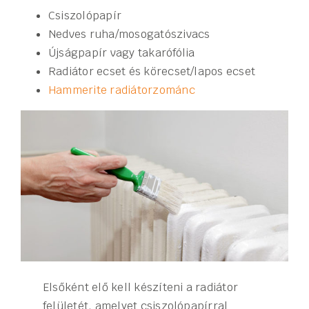
Csiszolópapír
Nedves ruha/mosogatószivacs
Újságpapír vagy takarófólia
Radiátor ecset és körecset/lapos ecset
Hammerite radiátorzománc
Elsőként elő kell készíteni a radiátor
felületét, amelyet csiszolópapírral