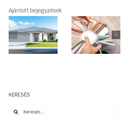
Ajánlott bejegyzések
Hogyan
válasszunk
ítási
SZÉP Kártya
fugát? –
s
elfogadóhel
Praktikus
útmutató
burkoláshoz
KERESÉS
Keresés...