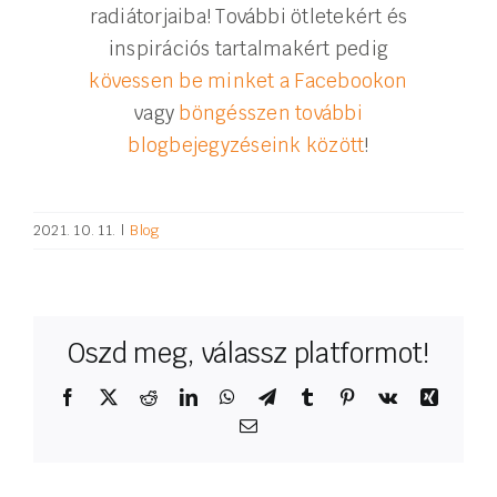
radiátorjaiba! További ötletekért és
inspirációs tartalmakért pedig
kövessen be minket a Facebookon
vagy
böngésszen további
blogbejegyzéseink között
!
2021. 10. 11.
|
Blog
Oszd meg, válassz platformot!
Facebook
X
Reddit
LinkedIn
WhatsApp
Telegram
Tumblr
Pinterest
Vk
Xing
Email: