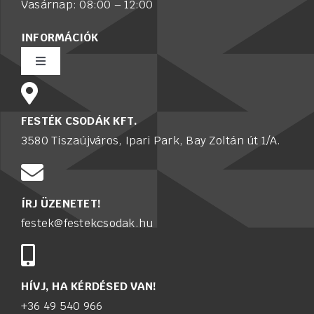
Vasárnap: 08:00 – 12:00
INFORMÁCIÓK
Toggle
Navigation
Rólunk
FESTÉK CSODÁK KFT.
3580 Tiszaújváros, Ipari Park, Bay Zoltán út 1/A.
Értékesítő munkatársat keresünk
Karrier
ÍRJ ÜZENETET!
festek@festekcsodak.hu
Adatkezelési tájékoztató
Kapcsolat
HÍVJ, HA KÉRDÉSED VAN!
+36 49 540 966