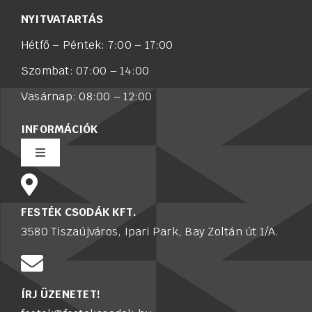
NYITVATARTÁS
Hétfő – Péntek: 7:00 – 17:00
Szombat: 07:00 – 14:00
Vasárnap: 08:00 – 12:00
INFORMÁCIÓK
Toggle
Navigation
Rólunk
FESTÉK CSODÁK KFT.
3580 Tiszaújváros, Ipari Park, Bay Zoltán út 1/A.
Értékesítő munkatársat keresünk
Karrier
ÍRJ ÜZENETET!