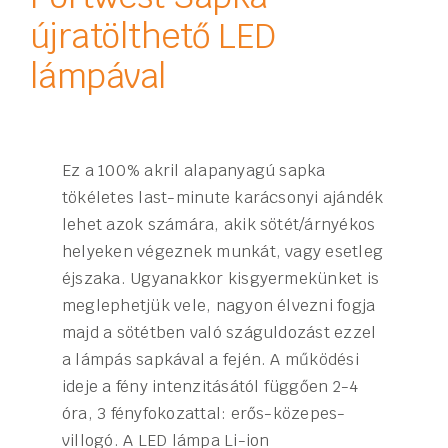
újratölthető LED
lámpával
Ez a 100% akril alapanyagú sapka
tökéletes last-minute karácsonyi ajándék
lehet azok számára, akik sötét/árnyékos
helyeken végeznek munkát, vagy esetleg
éjszaka. Ugyanakkor kisgyermekünket is
meglephetjük vele, nagyon élvezni fogja
majd a sötétben való száguldozást ezzel
a lámpás sapkával a fején. A működési
ideje a fény intenzitásától függően 2-4
óra, 3 fényfokozattal: erős-közepes-
villogó. A LED lámpa Li-ion