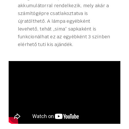
akkumulátorral rendelkezik, mely akár a
számítógépre csatlakoztatva is
újratölthető. A lámpa egyébként
levehető, tehát „sima” sapkaként is
funkcionálhat ez az egyébként 3 színben
elérhető tuti kis ajándék.