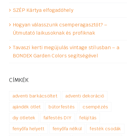
SZÉP Kártya elfogadóhely
Hogyan válasszunk csemperagasztót? –
Útmutató laikusoknak és profiknak
Tavaszi kerti megújulás vintage stílusban – a
BONDEX Garden Colors segítségével
CÍMKÉK
adventi barkácsöltet
adventi dekoráció
ajándék ötlet
bútorfestés
csempézés
diy ötletek
falfestés DIY
felújítás
fenyőfa helyett
fenyőfa nélkül
festék csodák