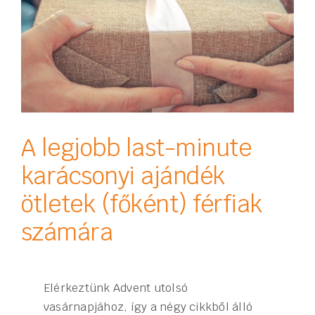
A legjobb last-minute
karácsonyi ajándék
ötletek (főként) férfiak
számára
Elérkeztünk Advent utolsó
vasárnapjához, így a négy cikkből álló