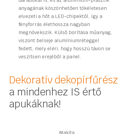
darabokat is, és az alumínium-plasztik
anyagának köszönhetően tökéletesen
elvezeti a hőt a LED-chipektől, így a
fényforrás élethossza nagyban
megnövekszik. Külső borítása műanyag,
viszont belseje alumíniumréteggel
fedett, mely eléri, hogy hosszú távon se
veszítsen erejéből a panel.
Dekoratív dekopírfűrész
a mindenhez IS értő
apukáknak!
Makita