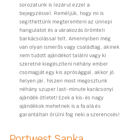
sorozatunk is lezárul ezzel a
bejegyzéssel. Reméljük, hogy mi is
segíthettünk megteremteni az ünnepi
hangulatot és a várakozás örömteli
barkácsolással telt. Amennyiben még
van olyan ismerős vagy családtag, akinek
nem tudott ajándékot találni vagy ki
szeretné kiegészíteni néhány ember
csomagját egy kis aprósággal, akkor jó
helyen jár, hiszen most megosztunk
néhány szuper last-minute karácsonyi
ajándék ötletet! Ezek a kis-és nagy
ajándékok mehetnek is a fa alá és
garantáltan örülni fog neki a szerencsés!
Portwest Sapka