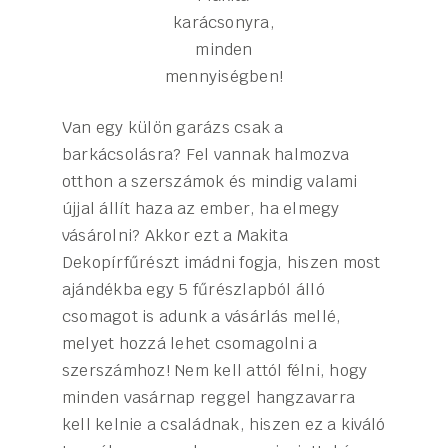
karácsonyra,
minden
mennyiségben!
Van egy külön garázs csak a
barkácsolásra? Fel vannak halmozva
otthon a szerszámok és mindig valami
újjal állít haza az ember, ha elmegy
vásárolni? Akkor ezt a Makita
Dekopírfűrészt imádni fogja, hiszen most
ajándékba egy 5 fűrészlapból álló
csomagot is adunk a vásárlás mellé,
melyet hozzá lehet csomagolni a
szerszámhoz! Nem kell attól félni, hogy
minden vasárnap reggel hangzavarra
kell kelnie a családnak, hiszen ez a kiváló