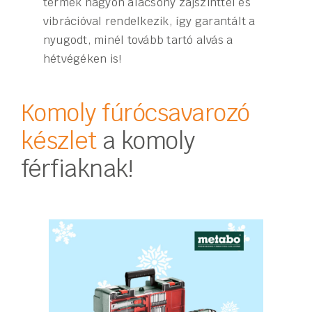
termék nagyon alacsony zajszinttel és
vibrációval rendelkezik, így garantált a
nyugodt, minél tovább tartó alvás a
hétvégéken is!
Komoly fúrócsavarozó
készlet
a komoly
férfiaknak!