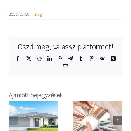
2021. 12. 19.
|
Blog
Oszd meg, válassz platformot!
Facebook
X
Reddit
LinkedIn
WhatsApp
Telegram
Tumblr
Pinterest
Vk
Xing
Email:
Ajánlott bejegyzések
Hogyan
válasszunk
ítási
SZÉP Kártya
fugát? –
s
elfogadóhel
Praktikus