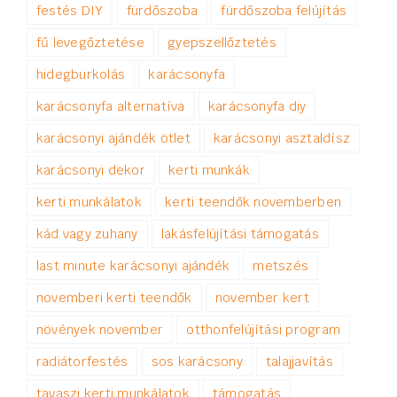
festés DIY
fürdőszoba
fürdőszoba felújítás
fű levegőztetése
gyepszellőztetés
hidegburkolás
karácsonyfa
karácsonyfa alternatíva
karácsonyfa diy
karácsonyi ajándék ötlet
karácsonyi asztaldísz
karácsonyi dekor
kerti munkák
kerti munkálatok
kerti teendők novemberben
kád vagy zuhany
lakásfelújítási támogatás
last minute karácsonyi ajándék
metszés
novemberi kerti teendők
november kert
növények november
otthonfelújítási program
radiátorfestés
sos karácsony
talajjavítás
tavaszi kerti munkálatok
támogatás