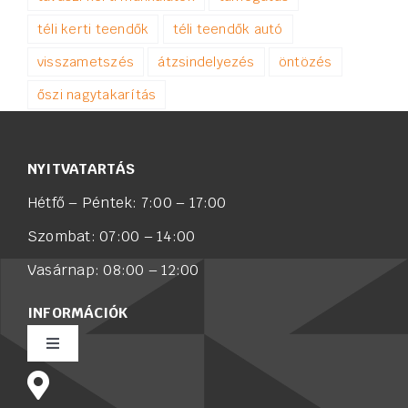
téli kerti teendők
téli teendők autó
visszametszés
átzsindelyezés
öntözés
őszi nagytakarítás
NYITVATARTÁS
Hétfő – Péntek: 7:00 – 17:00
Szombat: 07:00 – 14:00
Vasárnap: 08:00 – 12:00
INFORMÁCIÓK
Toggle
Navigation
Rólunk