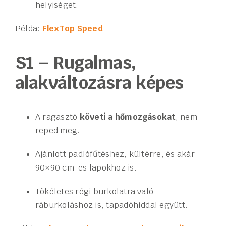
helyiséget.
Példa:
FlexTop Speed
S1 – Rugalmas,
alakváltozásra képes
A ragasztó
követi a hőmozgásokat
, nem
reped meg.
Ajánlott padlófűtéshez, kültérre, és akár
90×90 cm-es lapokhoz is.
Tökéletes régi burkolatra való
ráburkoláshoz is, tapadóhíddal együtt.