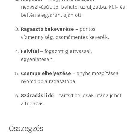
nedvszívását. Jól behatol az aljzatba, kül- és
beltérre egyaránt ajánlott.
Ragasztó bekeverése
– pontos
vízmennyiség, csomómentes keverék.
Felvitel
– fogazott glettvassal,
egyenletesen.
Csempe elhelyezése
– enyhe mozdítással
nyomd be a ragasztóba.
Száradási idő
– tartsd be, csak utána jöhet
a fugázás.
Összegzés