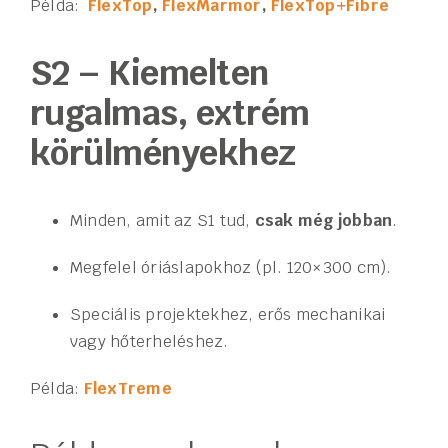
Példa:
FlexTop
,
FlexMarmor
,
FlexTop+
Fibre
S2 – Kiemelten
rugalmas, extrém
körülményekhez
Minden, amit az S1 tud,
csak még jobban
.
Megfelel óriáslapokhoz (pl. 120×300 cm).
Speciális projektekhez, erős mechanikai
vagy hőterheléshez.
Példa:
FlexTreme