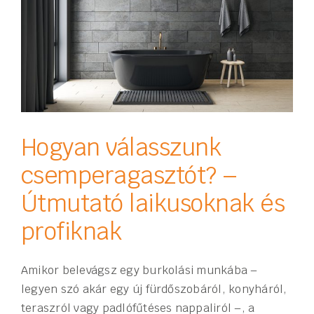
Hogyan válasszunk
csemperagasztót? –
Útmutató laikusoknak és
profiknak
Amikor belevágsz egy burkolási munkába –
legyen szó akár egy új fürdőszobáról, konyháról,
teraszról vagy padlófűtéses nappaliról –, a