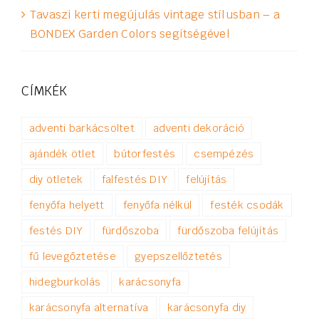
Tavaszi kerti megújulás vintage stílusban – a
BONDEX Garden Colors segítségével
CÍMKÉK
adventi barkácsöltet
adventi dekoráció
ajándék ötlet
bútorfestés
csempézés
diy ötletek
falfestés DIY
felújítás
fenyőfa helyett
fenyőfa nélkül
festék csodák
festés DIY
fürdőszoba
fürdőszoba felújítás
fű levegőztetése
gyepszellőztetés
hidegburkolás
karácsonyfa
karácsonyfa alternatíva
karácsonyfa diy