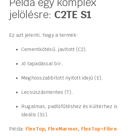
Példa egy komplex
jelölésre:
C2TE S1
Ez azt jelenti, hogy a termék:
Cementkötésű, javított (C2),
Jó tapadással bír,
Meghosszabbított nyitott idejű (E),
Lecsúszásmentes (T),
Rugalmas, padlófűtéshez és kültérhez is
ideális (S1).
Példa:
FlexTop
,
FlexMarmor
,
FlexTop+
Fibre