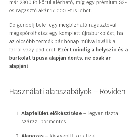
már 2300 Ft körül elérhető, míg egy prémium S2-
es ragasztó akár 17.000 Ft is lehet.
De gondolj bele: egy megbízható ragasztóval
megspórolhatsz egy komplett újraburkolást, ha
az olcsóbb termék pár hónap múlva leválik a
falról vagy padlóról.
Ezért mindig a helyszín és a
burkolat típusa alapján dönts, ne csak ár
alapján!
Használati alapszabályok – Röviden
Alapfelület előkészítése
– legyen tiszta,
száraz, pormentes.
Alapozás
– Kiegyenlíti az aljzat