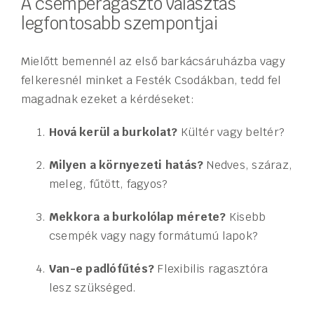
A csemperagasztó választás
legfontosabb szempontjai
Mielőtt bemennél az első barkácsáruházba vagy
felkeresnél minket a Festék Csodákban, tedd fel
magadnak ezeket a kérdéseket:
Hová kerül a burkolat?
Kültér vagy beltér?
Milyen a környezeti hatás?
Nedves, száraz,
meleg, fűtött, fagyos?
Mekkora a burkolólap mérete?
Kisebb
csempék vagy nagy formátumú lapok?
Van-e padlófűtés?
Flexibilis ragasztóra
lesz szükséged.