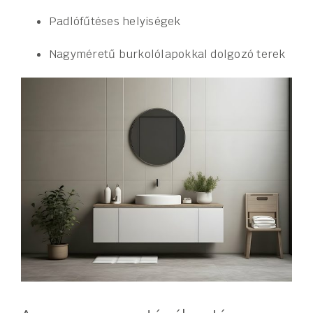
Padlófűtéses helyiségek
Nagyméretű burkolólapokkal dolgozó terek