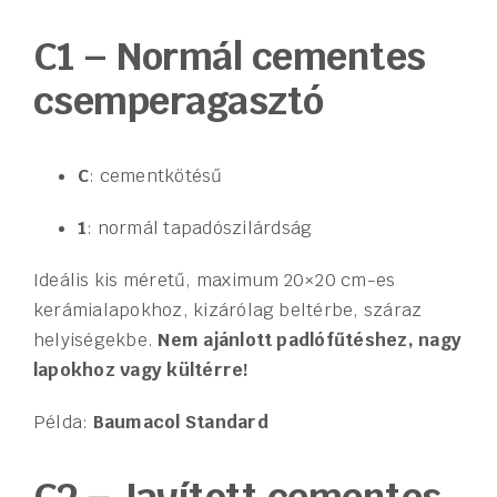
C1 – Normál cementes
csemperagasztó
C
: cementkötésű
1
: normál tapadószilárdság
Ideális kis méretű, maximum 20×20 cm-es
kerámialapokhoz, kizárólag beltérbe, száraz
helyiségekbe.
Nem ajánlott padlófűtéshez, nagy
lapokhoz vagy kültérre!
Példa:
Baumacol Standard