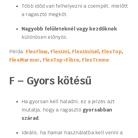
Több időd van felhelyezni a csempét, mielőtt
a ragasztó megköt.
Nagyobb felületeknél vagy kezdőknek
különösen előnyös.
Példa:
FlexFlow
,
FlexUni
,
FlexUniGél
,
FlexTop
,
FlexMarmor
,
FlexTop+
Fibre
,
FlexTreme
F – Gyors kötésű
Ha gyorsan kell haladni, ez a jelzés azt
mutatja, hogy a ragasztó
gyorsabban
szárad
.
Ideális, ha hamar használatba kell venni a