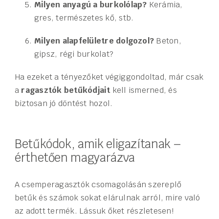
Milyen anyagú a burkolólap?
Kerámia,
gres, természetes kő, stb.
Milyen alapfelületre dolgozol?
Beton,
gipsz, régi burkolat?
Ha ezeket a tényezőket végiggondoltad, már csak
a
ragasztók betűkódjait
kell ismerned, és
biztosan jó döntést hozol.
Betűkódok, amik eligazítanak –
érthetően magyarázva
A csemperagasztók csomagolásán szereplő
betűk és számok sokat elárulnak arról, mire való
az adott termék. Lássuk őket részletesen!