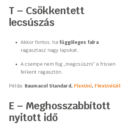
T – Csökkentett
lecsúszás
Akkor fontos, ha
függőleges falra
ragasztasz nagy lapokat.
A csempe nem fog „megcsúszni” a frissen
felkent ragasztón.
Példa:
Baumacol Standard,
FlexUni
,
FlexUniGél
E – Meghosszabbított
nyitott idő