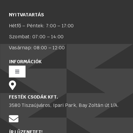
NYITVATARTÁS
Hétfő – Péntek: 7:00 – 17:00
Szombat: 07:00 – 14:00
Vasárnap: 08:00 – 12:00
INFORMÁCIÓK
Toggle
Navigation
Rólunk
FESTÉK CSODÁK KFT.
3580 Tiszaújváros, Ipari Park, Bay Zoltán út 1/A.
Értékesítő munkatársat keresünk
Karrier
ÍRJ ÜZENETET!