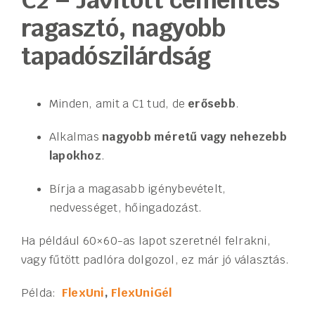
C2 – Javított cementes
ragasztó, nagyobb
tapadószilárdság
Minden, amit a C1 tud, de
erősebb
.
Alkalmas
nagyobb méretű vagy nehezebb
lapokhoz
.
Bírja a magasabb igénybevételt,
nedvességet, hőingadozást.
Ha például 60×60-as lapot szeretnél felrakni,
vagy fűtött padlóra dolgozol, ez már jó választás.
Példa:
FlexUni
,
FlexUniGél