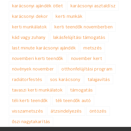
karácsonyi ajándék ötlet
karácsonyi asztaldísz
karácsonyi dekor
kerti munkák
kerti munkálatok
kerti teendők novemberben
kád vagy zuhany
lakásfelújítási támogatás
last minute karácsonyi ajándék
metszés
novemberi kerti teendők
november kert
növények november
otthonfelújítási program
radiátorfestés
sos karácsony
talajjavítás
tavaszi kerti munkálatok
támogatás
téli kerti teendők
téli teendők autó
visszametszés
átzsindelyezés
öntözés
őszi nagytakarítás