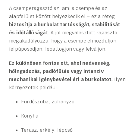
A csemperagasztó az, ami a csempe és az
alapfelület között helyezkedik el – ez a réteg
biztosítja a burkolat tartósságát, stabilitását
és időtállóságát
. A jól megválasztott ragasztó
megakadályozza, hogy a csempe elmozduljon,
felpúposodjon, lepattogjon vagy felváljon.
Ez különösen fontos ott, ahol nedvesség,
hőingadozás, padlófűtés vagy intenzív
mechanikai igénybevétel éri a burkolatot
. Ilyen
környezetek például:
Fürdőszoba, zuhanyzó
Konyha
Terasz, erkély, lépcső