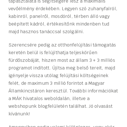
tapasztalata is segítségére lesz a maximális
vevőélmény érdekében. Legyen szó zuhanyfalról,
kabinról, panelről, mosdóról, térben álló vagy
beépített kádról, értékesítőnk mindenben tud
majd hasznos tanáccsal szolgálni.
Szerencsére pedig az otthonfelújítási támogatás
keretén belül is felújíthatja teljeskörűen
fürdőszobáját, hiszen most az állam 3 + 3 milliós
programot indított. Újítsa meg belső tereit, majd
igényelje vissza utólag felújítási költségeinek
felét, de maximum 3 millió forintot a Magyar
Államkincstáron keresztül. További információkat
a MÁK hivatalos weboldalán, illetve a
webshopunk blogfelületén találhat. Jó olvasást
kívánunk!