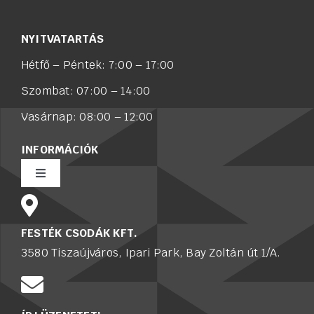
NYITVATARTÁS
Hétfő – Péntek: 7:00 – 17:00
Szombat: 07:00 – 14:00
Vasárnap: 08:00 – 12:00
INFORMÁCIÓK
Toggle
Navigation
Rólunk
FESTÉK CSODÁK KFT.
3580 Tiszaújváros, Ipari Park, Bay Zoltán út 1/A.
Értékesítő munkatársat keresünk
Karrier