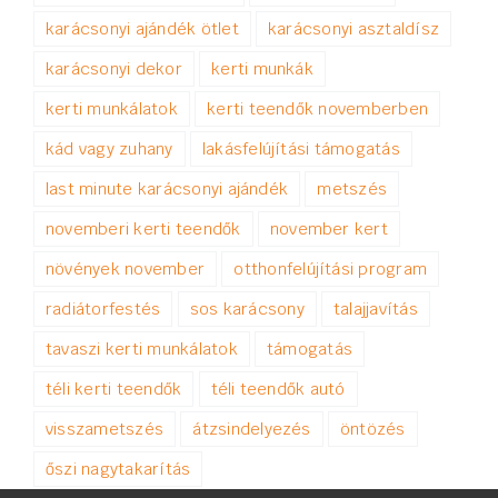
karácsonyi ajándék ötlet
karácsonyi asztaldísz
karácsonyi dekor
kerti munkák
kerti munkálatok
kerti teendők novemberben
kád vagy zuhany
lakásfelújítási támogatás
last minute karácsonyi ajándék
metszés
novemberi kerti teendők
november kert
növények november
otthonfelújítási program
radiátorfestés
sos karácsony
talajjavítás
tavaszi kerti munkálatok
támogatás
téli kerti teendők
téli teendők autó
visszametszés
átzsindelyezés
öntözés
őszi nagytakarítás