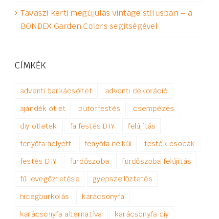
Tavaszi kerti megújulás vintage stílusban – a
BONDEX Garden Colors segítségével
CÍMKÉK
adventi barkácsöltet
adventi dekoráció
ajándék ötlet
bútorfestés
csempézés
diy ötletek
falfestés DIY
felújítás
fenyőfa helyett
fenyőfa nélkül
festék csodák
festés DIY
fürdőszoba
fürdőszoba felújítás
fű levegőztetése
gyepszellőztetés
hidegburkolás
karácsonyfa
karácsonyfa alternatíva
karácsonyfa diy