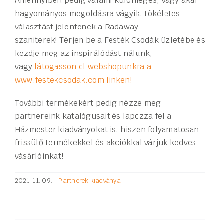
Amennyiben pedig valami különleges, vagy akár
hagyományos megoldásra vágyik, tökéletes
választást jelentenek a Radaway
szaniterek! Térjen be a Festék Csodák üzletébe és
kezdje meg az inspirálódást nálunk,
vagy
látogasson el webshopunkra a
www.festekcsodak.com linken!
További termékekért pedig nézze meg
partnereink katalógusait és lapozza fel a
Házmester kiadványokat is, hiszen folyamatosan
frissülő termékekkel és akciókkal várjuk kedves
vásárlóinkat!
2021. 11. 09.
|
Partnerek kiadványa