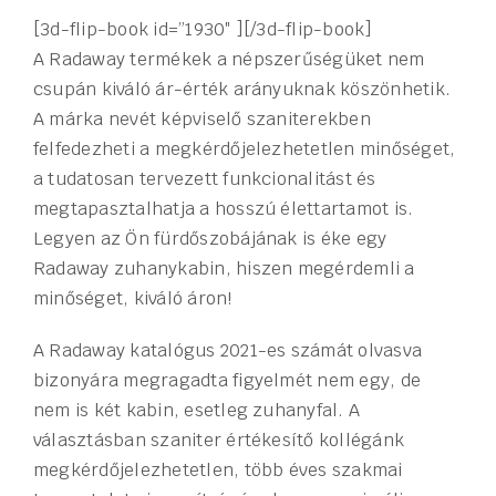
[3d-flip-book id=”1930″ ][/3d-flip-book]
A Radaway termékek a népszerűségüket nem
csupán kiváló ár-érték arányuknak köszönhetik.
A márka nevét képviselő szaniterekben
felfedezheti a megkérdőjelezhetetlen minőséget,
a tudatosan tervezett funkcionalitást és
megtapasztalhatja a hosszú élettartamot is.
Legyen az Ön fürdőszobájának is éke egy
Radaway zuhanykabin, hiszen megérdemli a
minőséget, kiváló áron!
A Radaway katalógus 2021-es számát olvasva
bizonyára megragadta figyelmét nem egy, de
nem is két kabin, esetleg zuhanyfal. A
választásban szaniter értékesítő kollégánk
megkérdőjelezhetetlen, több éves szakmai